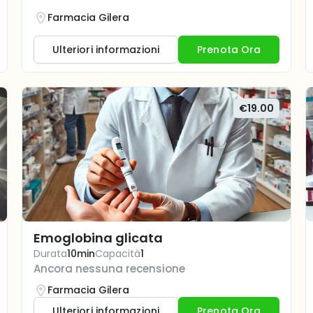
Farmacia Gilera
Ulteriori informazioni
Prenota Ora
€19.00
Emoglobina glicata
Durata
10min
Capacità
1
Ancora nessuna recensione
Farmacia Gilera
Ulteriori informazioni
Prenota Ora