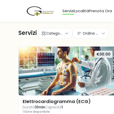
Servizi
Località
Prenota Ora
Servizi
Categorie
Ordina per
€30.00
Elettrocardiogramma (ECG)
Durata
10min
Capacità
1
1 Extra disponibile