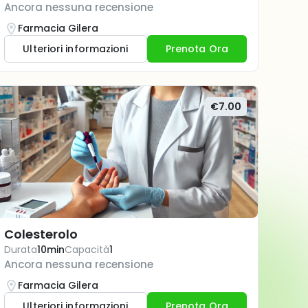
Ancora nessuna recensione
Farmacia Gilera
Ulteriori informazioni
Prenota Ora
€7.00
Colesterolo
Durata
10min
Capacità
1
Ancora nessuna recensione
Farmacia Gilera
Ulteriori informazioni
Prenota Ora