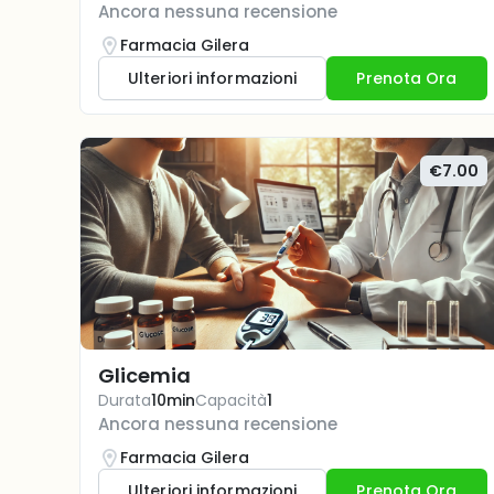
Ancora nessuna recensione
Farmacia Gilera
Ulteriori informazioni
Prenota Ora
€7.00
Glicemia
Durata
10min
Capacità
1
Ancora nessuna recensione
Farmacia Gilera
Ulteriori informazioni
Prenota Ora